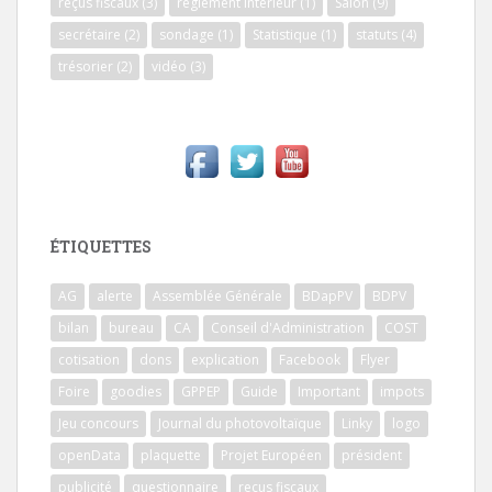
reçus fiscaux
(3)
règlement intérieur
(1)
Salon
(9)
secrétaire
(2)
sondage
(1)
Statistique
(1)
statuts
(4)
trésorier
(2)
vidéo
(3)
ÉTIQUETTES
AG
alerte
Assemblée Générale
BDapPV
BDPV
bilan
bureau
CA
Conseil d'Administration
COST
cotisation
dons
explication
Facebook
Flyer
Foire
goodies
GPPEP
Guide
Important
impots
Jeu concours
Journal du photovoltaïque
Linky
logo
openData
plaquette
Projet Européen
président
publicité
questionnaire
reçus fiscaux