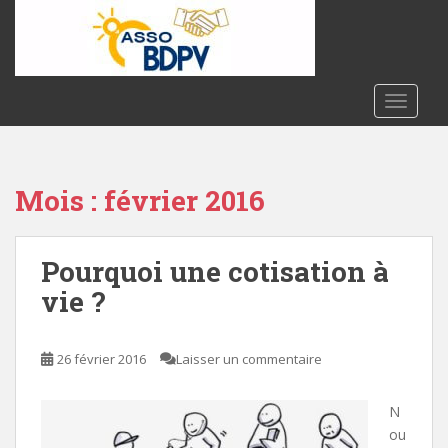
S
k
i
p
t
TOGGLE
o
m
a
Mois :
février 2016
i
n
c
Pourquoi une cotisation à
o
n
vie ?
t
e
n
26 février 2016
Laisser un commentaire
t
N
ou