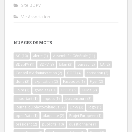
Site BDPV
Vie Association
NUAGES DE MOTS
AG
(10)
alerte
(1)
Assemblée Générale
(11)
BDapPV
(1)
BDPV
(3)
bilan
(3)
bureau
(2)
CA
(2)
Conseil d'Administration
(2)
COST
(4)
cotisation
(2)
dons
(2)
explication
(2)
Facebook
(1)
Flyer
(2)
Foire
(3)
goodies
(10)
GPPEP
(6)
Guide
(7)
Important
(1)
impots
(1)
Jeu concours
(3)
Journal du photovoltaïque
(2)
Linky
(3)
logo
(1)
openData
(1)
plaquette
(2)
Projet Européen
(1)
président
(2)
publicité
(10)
questionnaire
(1)