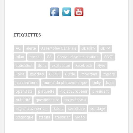
ÉTIQUETTES
AG
alerte
Assemblée Générale
BDapPV
BDPV
bilan
bureau
CA
Conseil d'Administration
COST
cotisation
dons
explication
Facebook
Flyer
Foire
goodies
GPPEP
Guide
Important
impots
Jeu concours
Journal du photovoltaïque
Linky
logo
openData
plaquette
Projet Européen
président
publicité
questionnaire
reçus fiscaux
règlement intérieur
Salon
secrétaire
sondage
Statistique
statuts
trésorier
vidéo