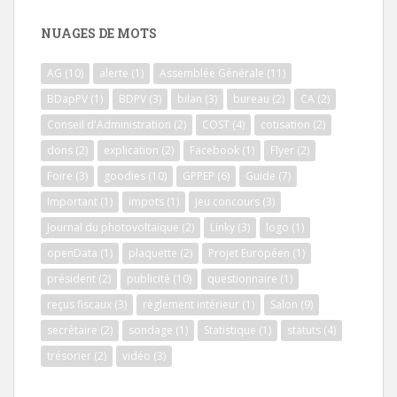
NUAGES DE MOTS
AG
(10)
alerte
(1)
Assemblée Générale
(11)
BDapPV
(1)
BDPV
(3)
bilan
(3)
bureau
(2)
CA
(2)
Conseil d'Administration
(2)
COST
(4)
cotisation
(2)
dons
(2)
explication
(2)
Facebook
(1)
Flyer
(2)
Foire
(3)
goodies
(10)
GPPEP
(6)
Guide
(7)
Important
(1)
impots
(1)
Jeu concours
(3)
Journal du photovoltaïque
(2)
Linky
(3)
logo
(1)
openData
(1)
plaquette
(2)
Projet Européen
(1)
président
(2)
publicité
(10)
questionnaire
(1)
reçus fiscaux
(3)
règlement intérieur
(1)
Salon
(9)
secrétaire
(2)
sondage
(1)
Statistique
(1)
statuts
(4)
trésorier
(2)
vidéo
(3)