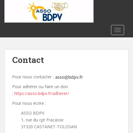
S
k
i
p
t
TOGGLE
o
m
a
Contact
i
n
c
Pour nous contacter :
o
n
Pour adhérer ou faire un don
t
:
https://asso.bdpv.fr/adherer/
e
Pour nous écrire :
n
t
ASSO BDPV
1, rue du cpt Fracasse
31320 CASTANET-TOLOSAN