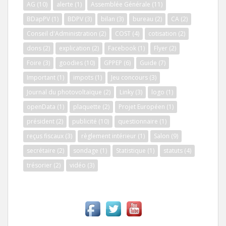
AG
(10)
alerte
(1)
Assemblée Générale
(11)
BDapPV
(1)
BDPV
(3)
bilan
(3)
bureau
(2)
CA
(2)
Conseil d'Administration
(2)
COST
(4)
cotisation
(2)
dons
(2)
explication
(2)
Facebook
(1)
Flyer
(2)
Foire
(3)
goodies
(10)
GPPEP
(6)
Guide
(7)
Important
(1)
impots
(1)
Jeu concours
(3)
Journal du photovoltaïque
(2)
Linky
(3)
logo
(1)
openData
(1)
plaquette
(2)
Projet Européen
(1)
président
(2)
publicité
(10)
questionnaire
(1)
reçus fiscaux
(3)
règlement intérieur
(1)
Salon
(9)
secrétaire
(2)
sondage
(1)
Statistique
(1)
statuts
(4)
trésorier
(2)
vidéo
(3)