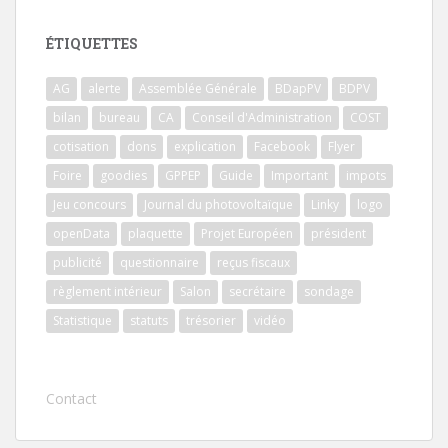
ÉTIQUETTES
AG
alerte
Assemblée Générale
BDapPV
BDPV
bilan
bureau
CA
Conseil d'Administration
COST
cotisation
dons
explication
Facebook
Flyer
Foire
goodies
GPPEP
Guide
Important
impots
Jeu concours
Journal du photovoltaïque
Linky
logo
openData
plaquette
Projet Européen
président
publicité
questionnaire
reçus fiscaux
règlement intérieur
Salon
secrétaire
sondage
Statistique
statuts
trésorier
vidéo
Contact