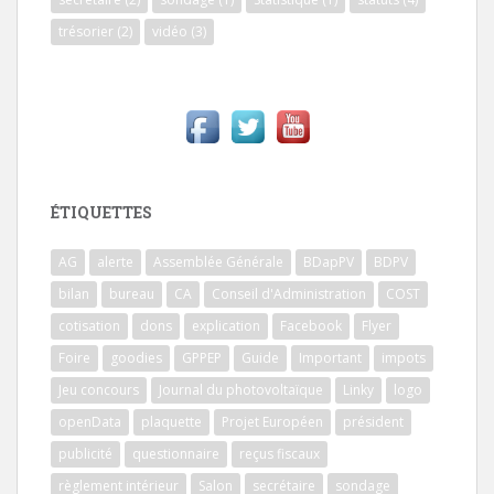
trésorier
(2)
vidéo
(3)
ÉTIQUETTES
AG
alerte
Assemblée Générale
BDapPV
BDPV
bilan
bureau
CA
Conseil d'Administration
COST
cotisation
dons
explication
Facebook
Flyer
Foire
goodies
GPPEP
Guide
Important
impots
Jeu concours
Journal du photovoltaïque
Linky
logo
openData
plaquette
Projet Européen
président
publicité
questionnaire
reçus fiscaux
règlement intérieur
Salon
secrétaire
sondage