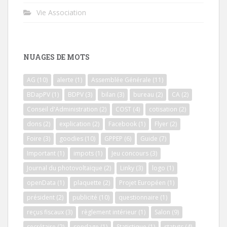
Vie Association
NUAGES DE MOTS
AG
(10)
alerte
(1)
Assemblée Générale
(11)
BDapPV
(1)
BDPV
(3)
bilan
(3)
bureau
(2)
CA
(2)
Conseil d'Administration
(2)
COST
(4)
cotisation
(2)
dons
(2)
explication
(2)
Facebook
(1)
Flyer
(2)
Foire
(3)
goodies
(10)
GPPEP
(6)
Guide
(7)
Important
(1)
impots
(1)
Jeu concours
(3)
Journal du photovoltaïque
(2)
Linky
(3)
logo
(1)
openData
(1)
plaquette
(2)
Projet Européen
(1)
président
(2)
publicité
(10)
questionnaire
(1)
reçus fiscaux
(3)
règlement intérieur
(1)
Salon
(9)
secrétaire
(2)
sondage
(1)
Statistique
(1)
statuts
(4)