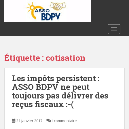
S
k
i
p
t
TOGGLE
o
m
a
Étiquette :
cotisation
i
n
c
Les impôts persistent :
o
n
ASSO BDPV ne peut
t
toujours pas délivrer des
e
reçus fiscaux :-(
n
t
31 janvier 2017
1 commentaire