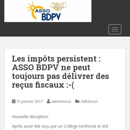
S
k
i
p
t
TOGGLE
o
m
a
Les impôts persistent :
i
n
ASSO BDPV ne peut
c
toujours pas délivrer des
o
reçus fiscaux :-(
n
t
e
31 janvier 2017
adminAsso
Adhésion
n
t
Nouvelle déception.
Après avoir été reçu par un Collège territorial et été