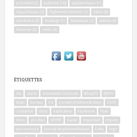
président
(2)
publicité
(10)
questionnaire
(1)
reçus fiscaux
(3)
règlement intérieur
(1)
Salon
(9)
secrétaire
(2)
sondage
(1)
Statistique
(1)
statuts
(4)
trésorier
(2)
vidéo
(3)
ÉTIQUETTES
AG
alerte
Assemblée Générale
BDapPV
BDPV
bilan
bureau
CA
Conseil d'Administration
COST
cotisation
dons
explication
Facebook
Flyer
Foire
goodies
GPPEP
Guide
Important
impots
Jeu concours
Journal du photovoltaïque
Linky
logo