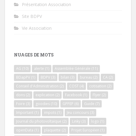
Présentation Association
Site BDPV
Vie Association
NUAGES DE MOTS
AG
(10)
alerte
(1)
Assemblée Générale
(11)
BDapPV
(1)
BDPV
(3)
bilan
(3)
bureau
(2)
CA
(2)
Conseil d'Administration
(2)
COST
(4)
cotisation
(2)
dons
(2)
explication
(2)
Facebook
(1)
Flyer
(2)
Foire
(3)
goodies
(10)
GPPEP
(6)
Guide
(7)
Important
(1)
impots
(1)
Jeu concours
(3)
Journal du photovoltaïque
(2)
Linky
(3)
logo
(1)
openData
(1)
plaquette
(2)
Projet Européen
(1)