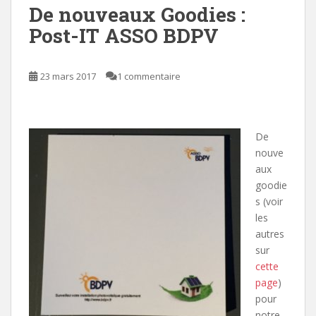
De nouveaux Goodies :
Post-IT ASSO BDPV
23 mars 2017
1 commentaire
De
nouve
aux
goodie
s (voir
les
autres
sur
cette
page
)
pour
notre