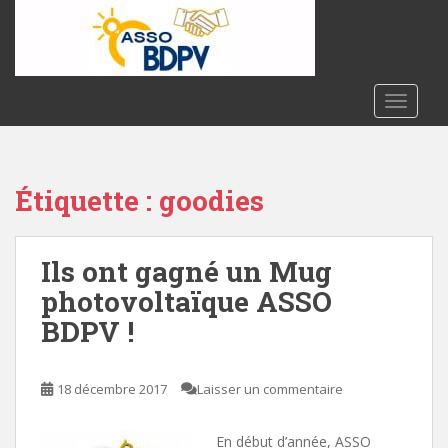
S
k
i
p
t
TOGGLE
o
m
a
Étiquette :
goodies
i
n
c
Ils ont gagné un Mug
o
n
photovoltaïque ASSO
t
BDPV !
e
n
t
18 décembre 2017
Laisser un commentaire
En début d’année, ASSO