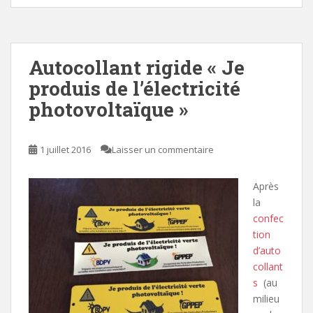
Autocollant rigide « Je
produis de l’électricité
photovoltaïque »
1 juillet 2016
Laisser un commentaire
Après
la
confec
tion
d’auto
collant
s
(au
milieu