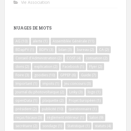
Vie Association
NUAGES DE MOTS
AG
(10)
alerte
(1)
Assemblée Générale
(11)
BDapPV
(1)
BDPV
(3)
bilan
(3)
bureau
(2)
CA
(2)
Conseil d'Administration
(2)
COST
(4)
cotisation
(2)
dons
(2)
explication
(2)
Facebook
(1)
Flyer
(2)
Foire
(3)
goodies
(10)
GPPEP
(6)
Guide
(7)
Important
(1)
impots
(1)
Jeu concours
(3)
Journal du photovoltaïque
(2)
Linky
(3)
logo
(1)
openData
(1)
plaquette
(2)
Projet Européen
(1)
président
(2)
publicité
(10)
questionnaire
(1)
reçus fiscaux
(3)
règlement intérieur
(1)
Salon
(9)
secrétaire
(2)
sondage
(1)
Statistique
(1)
statuts
(4)