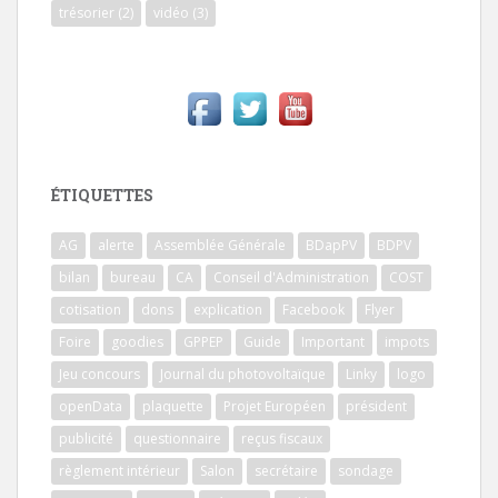
trésorier
(2)
vidéo
(3)
ÉTIQUETTES
AG
alerte
Assemblée Générale
BDapPV
BDPV
bilan
bureau
CA
Conseil d'Administration
COST
cotisation
dons
explication
Facebook
Flyer
Foire
goodies
GPPEP
Guide
Important
impots
Jeu concours
Journal du photovoltaïque
Linky
logo
openData
plaquette
Projet Européen
président
publicité
questionnaire
reçus fiscaux
règlement intérieur
Salon
secrétaire
sondage