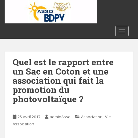
S
k
i
p
t
TOGGLE
o
m
a
Quel est le rapport entre
i
n
un Sac en Coton et une
c
association qui fait la
o
promotion du
n
t
photovoltaïque ?
e
n
t
,
25 avril 2017
adminAsso
Association
Vie
Association