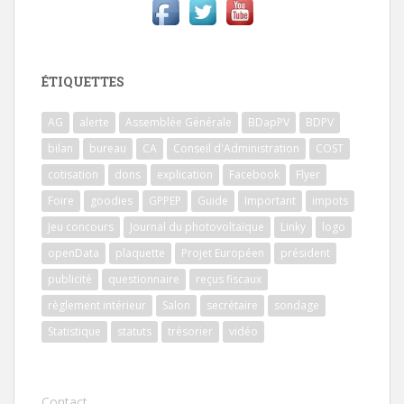
ÉTIQUETTES
AG
alerte
Assemblée Générale
BDapPV
BDPV
bilan
bureau
CA
Conseil d'Administration
COST
cotisation
dons
explication
Facebook
Flyer
Foire
goodies
GPPEP
Guide
Important
impots
Jeu concours
Journal du photovoltaïque
Linky
logo
openData
plaquette
Projet Européen
président
publicité
questionnaire
reçus fiscaux
règlement intérieur
Salon
secrétaire
sondage
Statistique
statuts
trésorier
vidéo
Contact