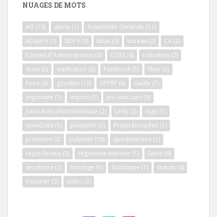
NUAGES DE MOTS
AG
(10)
alerte
(1)
Assemblée Générale
(11)
BDapPV
(1)
BDPV
(3)
bilan
(3)
bureau
(2)
CA
(2)
Conseil d'Administration
(2)
COST
(4)
cotisation
(2)
dons
(2)
explication
(2)
Facebook
(1)
Flyer
(2)
Foire
(3)
goodies
(10)
GPPEP
(6)
Guide
(7)
Important
(1)
impots
(1)
Jeu concours
(3)
Journal du photovoltaïque
(2)
Linky
(3)
logo
(1)
openData
(1)
plaquette
(2)
Projet Européen
(1)
président
(2)
publicité
(10)
questionnaire
(1)
reçus fiscaux
(3)
règlement intérieur
(1)
Salon
(9)
secrétaire
(2)
sondage
(1)
Statistique
(1)
statuts
(4)
trésorier
(2)
vidéo
(3)