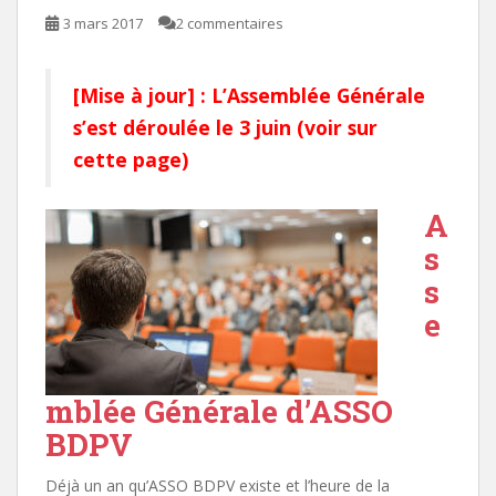
3 mars 2017
2 commentaires
[Mise à jour] : L’Assemblée Générale
s’est déroulée le 3 juin (voir sur
cette page
)
A
s
s
e
mblée Générale d’ASSO
BDPV
Déjà un an qu’ASSO BDPV existe et l’heure de la