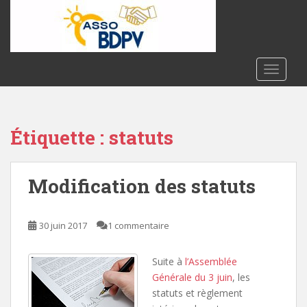
S
k
i
p
t
TOGGLE
o
m
a
Étiquette :
statuts
i
n
c
Modification des statuts
o
n
t
30 juin 2017
1 commentaire
e
n
t
Suite à
l’Assemblée
Générale du 3 juin
, les
statuts et règlement