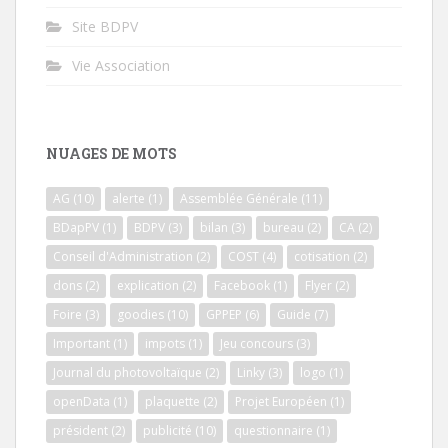
Site BDPV
Vie Association
NUAGES DE MOTS
AG
(10)
alerte
(1)
Assemblée Générale
(11)
BDapPV
(1)
BDPV
(3)
bilan
(3)
bureau
(2)
CA
(2)
Conseil d'Administration
(2)
COST
(4)
cotisation
(2)
dons
(2)
explication
(2)
Facebook
(1)
Flyer
(2)
Foire
(3)
goodies
(10)
GPPEP
(6)
Guide
(7)
Important
(1)
impots
(1)
Jeu concours
(3)
Journal du photovoltaïque
(2)
Linky
(3)
logo
(1)
openData
(1)
plaquette
(2)
Projet Européen
(1)
président
(2)
publicité
(10)
questionnaire
(1)