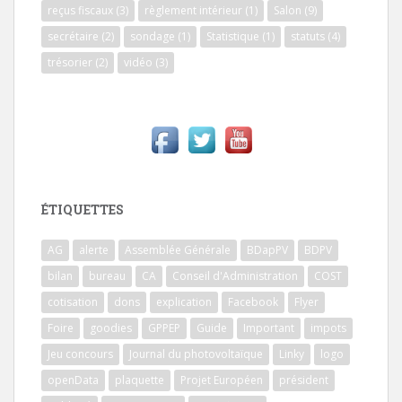
reçus fiscaux
(3)
règlement intérieur
(1)
Salon
(9)
secrétaire
(2)
sondage
(1)
Statistique
(1)
statuts
(4)
trésorier
(2)
vidéo
(3)
ÉTIQUETTES
AG
alerte
Assemblée Générale
BDapPV
BDPV
bilan
bureau
CA
Conseil d'Administration
COST
cotisation
dons
explication
Facebook
Flyer
Foire
goodies
GPPEP
Guide
Important
impots
Jeu concours
Journal du photovoltaïque
Linky
logo
openData
plaquette
Projet Européen
président