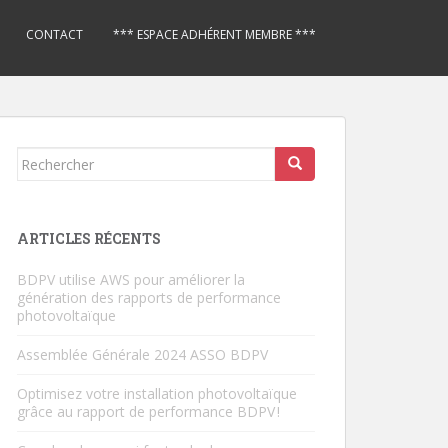
CONTACT
*** ESPACE ADHÉRENT MEMBRE ***
Rechercher...
ARTICLES RÉCENTS
BDPV utilise AWS pour améliorer la
génération des rapports de performance
photovoltaïque
Assemblée Générale 2024 ASSO BDPV
Optimisez votre installation photovoltaïque
grâce au rapport de performance BDPV !