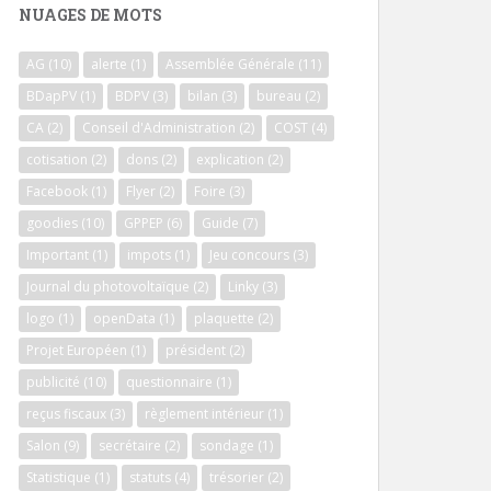
NUAGES DE MOTS
AG
(10)
alerte
(1)
Assemblée Générale
(11)
BDapPV
(1)
BDPV
(3)
bilan
(3)
bureau
(2)
CA
(2)
Conseil d'Administration
(2)
COST
(4)
cotisation
(2)
dons
(2)
explication
(2)
Facebook
(1)
Flyer
(2)
Foire
(3)
goodies
(10)
GPPEP
(6)
Guide
(7)
Important
(1)
impots
(1)
Jeu concours
(3)
Journal du photovoltaïque
(2)
Linky
(3)
logo
(1)
openData
(1)
plaquette
(2)
Projet Européen
(1)
président
(2)
publicité
(10)
questionnaire
(1)
reçus fiscaux
(3)
règlement intérieur
(1)
Salon
(9)
secrétaire
(2)
sondage
(1)
Statistique
(1)
statuts
(4)
trésorier
(2)