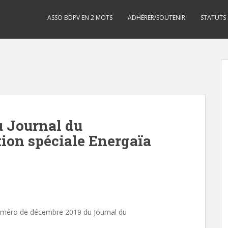
ASSO BDPV EN 2 MOTS
ADHÉRER/SOUTENIR
STATUTS
u Journal du
tion spéciale Energaïa
uméro de décembre 2019 du Journal du