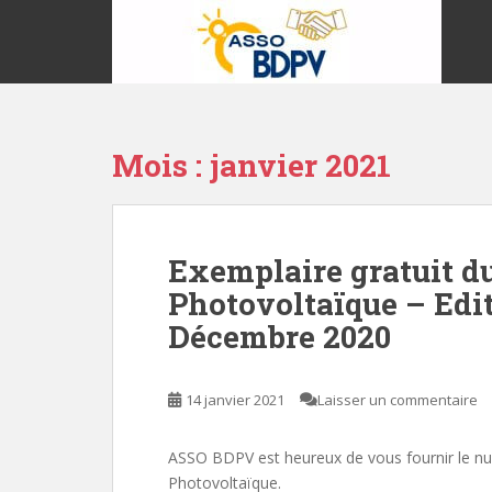
S
k
i
p
t
o
Mois :
janvier 2021
m
a
i
n
Exemplaire gratuit d
c
o
Photovoltaïque – Edi
n
Décembre 2020
t
e
n
14 janvier 2021
Laisser un commentaire
t
ASSO BDPV est heureux de vous fournir le n
Photovoltaïque.