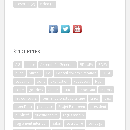
trésorier
(2)
vidéo
(3)
ÉTIQUETTES
AG
alerte
Assemblée Générale
BDapPV
BDPV
bilan
bureau
CA
Conseil d'Administration
COST
cotisation
dons
explication
Facebook
Flyer
Foire
goodies
GPPEP
Guide
Important
impots
Jeu concours
Journal du photovoltaïque
Linky
logo
openData
plaquette
Projet Européen
président
publicité
questionnaire
reçus fiscaux
règlement intérieur
Salon
secrétaire
sondage