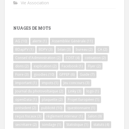
Vie Association
NUAGES DE MOTS
AG
(10)
alerte
(1)
Assemblée Générale
(11)
BDapPV
(1)
BDPV
(3)
bilan
(3)
bureau
(2)
CA
(2)
Conseil d'Administration
(2)
COST
(4)
cotisation
(2)
dons
(2)
explication
(2)
Facebook
(1)
Flyer
(2)
Foire
(3)
goodies
(10)
GPPEP
(6)
Guide
(7)
Important
(1)
impots
(1)
Jeu concours
(3)
Journal du photovoltaïque
(2)
Linky
(3)
logo
(1)
openData
(1)
plaquette
(2)
Projet Européen
(1)
président
(2)
publicité
(10)
questionnaire
(1)
reçus fiscaux
(3)
règlement intérieur
(1)
Salon
(9)
secrétaire
(2)
sondage
(1)
Statistique
(1)
statuts
(4)