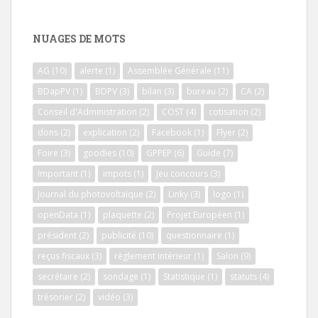
NUAGES DE MOTS
AG
(10)
alerte
(1)
Assemblée Générale
(11)
BDapPV
(1)
BDPV
(3)
bilan
(3)
bureau
(2)
CA
(2)
Conseil d'Administration
(2)
COST
(4)
cotisation
(2)
dons
(2)
explication
(2)
Facebook
(1)
Flyer
(2)
Foire
(3)
goodies
(10)
GPPEP
(6)
Guide
(7)
Important
(1)
impots
(1)
Jeu concours
(3)
Journal du photovoltaïque
(2)
Linky
(3)
logo
(1)
openData
(1)
plaquette
(2)
Projet Européen
(1)
président
(2)
publicité
(10)
questionnaire
(1)
reçus fiscaux
(3)
règlement intérieur
(1)
Salon
(9)
secrétaire
(2)
sondage
(1)
Statistique
(1)
statuts
(4)
trésorier
(2)
vidéo
(3)