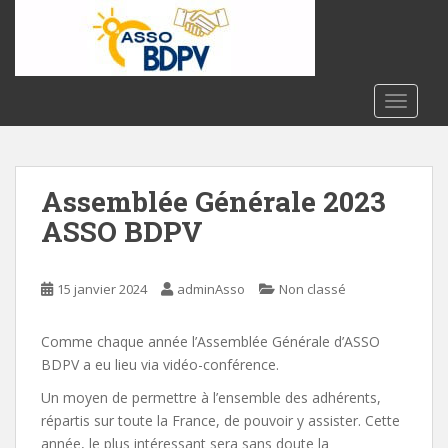
S
k
i
p
t
TOGGLE
o
m
a
Assemblée Générale 2023
i
n
ASSO BDPV
c
o
n
15 janvier 2024
adminAsso
Non classé
t
e
Comme chaque année l’Assemblée Générale d’ASSO
n
BDPV a eu lieu via vidéo-conférence.
t
Un moyen de permettre à l’ensemble des adhérents,
répartis sur toute la France, de pouvoir y assister. Cette
année, le plus intéressant sera sans doute la