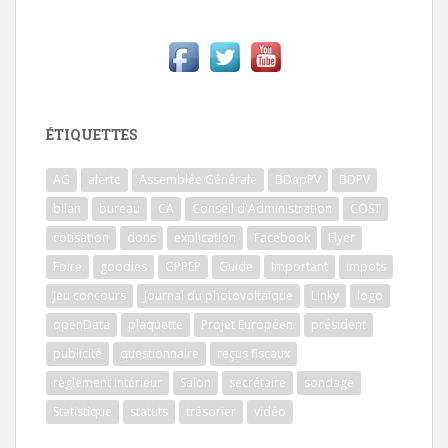
ÉTIQUETTES
AG
alerte
Assemblée Générale
BDapPV
BDPV
bilan
bureau
CA
Conseil d'Administration
COST
cotisation
dons
explication
Facebook
Flyer
Foire
goodies
GPPEP
Guide
Important
impots
Jeu concours
Journal du photovoltaïque
Linky
logo
openData
plaquette
Projet Européen
président
publicité
questionnaire
reçus fiscaux
règlement intérieur
Salon
secrétaire
sondage
Statistique
statuts
trésorier
vidéo