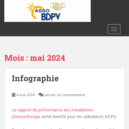
S
k
i
p
t
TOGGLE
o
m
a
Mois :
mai 2024
i
n
c
Infographie
o
n
t
4 mai 2024
Laisser un commentaire
e
n
t
Le
rapport de performance des installations
photovoltaïque
arrive bientôt pour les utilisateurs BDPV.