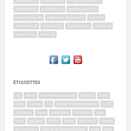
openData
(1)
plaquette
(2)
Projet Européen
(1)
président
(2)
publicité
(10)
questionnaire
(1)
reçus fiscaux
(3)
règlement intérieur
(1)
Salon
(9)
secrétaire
(2)
sondage
(1)
Statistique
(1)
statuts
(4)
trésorier
(2)
vidéo
(3)
ÉTIQUETTES
AG
alerte
Assemblée Générale
BDapPV
BDPV
bilan
bureau
CA
Conseil d'Administration
COST
cotisation
dons
explication
Facebook
Flyer
Foire
goodies
GPPEP
Guide
Important
impots
Jeu concours
Journal du photovoltaïque
Linky
logo