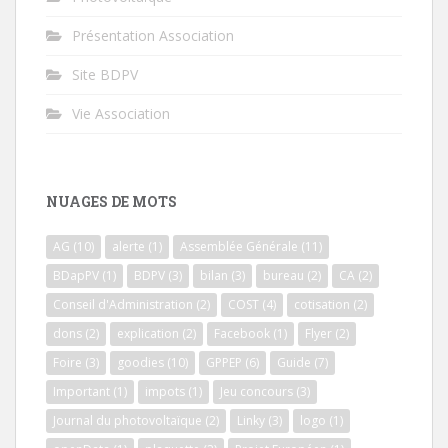
Présentation Association
Site BDPV
Vie Association
NUAGES DE MOTS
AG
(10)
alerte
(1)
Assemblée Générale
(11)
BDapPV
(1)
BDPV
(3)
bilan
(3)
bureau
(2)
CA
(2)
Conseil d'Administration
(2)
COST
(4)
cotisation
(2)
dons
(2)
explication
(2)
Facebook
(1)
Flyer
(2)
Foire
(3)
goodies
(10)
GPPEP
(6)
Guide
(7)
Important
(1)
impots
(1)
Jeu concours
(3)
Journal du photovoltaïque
(2)
Linky
(3)
logo
(1)