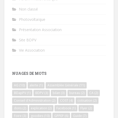
Non classé
Photovoltaïque
Présentation Association
Site BDPV
Vie Association
NUAGES DE MOTS
AG
(10)
alerte
(1)
Assemblée Générale
(11)
BDapPV
(1)
BDPV
(3)
bilan
(3)
bureau
(2)
CA
(2)
Conseil d'Administration
(2)
COST
(4)
cotisation
(2)
dons
(2)
explication
(2)
Facebook
(1)
Flyer
(2)
Foire
(3)
goodies
(10)
GPPEP
(6)
Guide
(7)