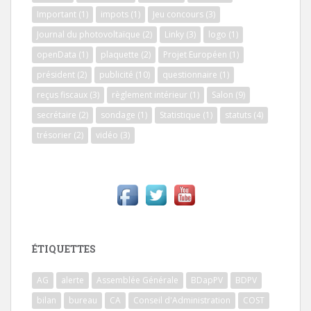
Important
(1)
impots
(1)
Jeu concours
(3)
Journal du photovoltaïque
(2)
Linky
(3)
logo
(1)
openData
(1)
plaquette
(2)
Projet Européen
(1)
président
(2)
publicité
(10)
questionnaire
(1)
reçus fiscaux
(3)
règlement intérieur
(1)
Salon
(9)
secrétaire
(2)
sondage
(1)
Statistique
(1)
statuts
(4)
trésorier
(2)
vidéo
(3)
ÉTIQUETTES
AG
alerte
Assemblée Générale
BDapPV
BDPV
bilan
bureau
CA
Conseil d'Administration
COST