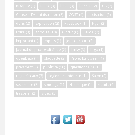
BDapPV
(1)
BDPV
(3)
bilan
(3)
bureau
(2)
CA
(2)
Conseil d'Administration
(2)
COST
(4)
cotisation
(2)
dons
(2)
explication
(2)
Facebook
(1)
Flyer
(2)
Foire
(3)
goodies
(10)
GPPEP
(6)
Guide
(7)
Important
(1)
impots
(1)
Jeu concours
(3)
Journal du photovoltaïque
(2)
Linky
(3)
logo
(1)
openData
(1)
plaquette
(2)
Projet Européen
(1)
président
(2)
publicité
(10)
questionnaire
(1)
reçus fiscaux
(3)
règlement intérieur
(1)
Salon
(9)
secrétaire
(2)
sondage
(1)
Statistique
(1)
statuts
(4)
trésorier
(2)
vidéo
(3)