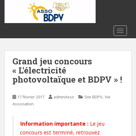
S
k
i
p
t
TOGGLE
o
m
a
Grand jeu concours
i
n
« L’électricité
c
photovoltaïque et BDPV » !
o
n
t
,
17 février 2017
adminAsso
Site BDPV
Vie
e
Association
n
t
Information importante :
Le jeu
concours est terminé, retrouvez