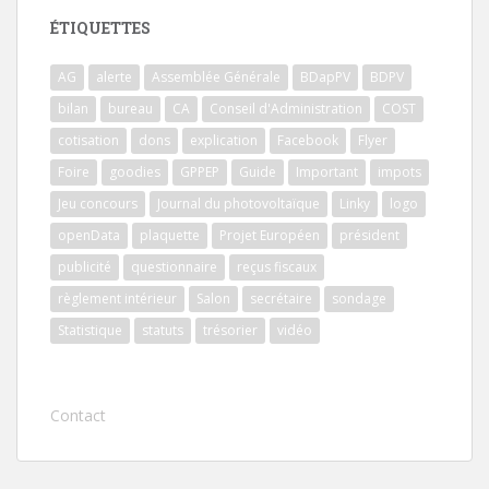
ÉTIQUETTES
AG
alerte
Assemblée Générale
BDapPV
BDPV
bilan
bureau
CA
Conseil d'Administration
COST
cotisation
dons
explication
Facebook
Flyer
Foire
goodies
GPPEP
Guide
Important
impots
Jeu concours
Journal du photovoltaïque
Linky
logo
openData
plaquette
Projet Européen
président
publicité
questionnaire
reçus fiscaux
règlement intérieur
Salon
secrétaire
sondage
Statistique
statuts
trésorier
vidéo
Contact