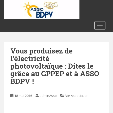
S
k
i
p
t
TOGGLE
o
m
a
Vous produisez de
i
n
l’électricité
c
photovoltaïque : Dites le
o
grâce au GPPEP et à ASSO
n
t
BDPV !
e
n
t
18 mai 2016
adminAsso
Vie Association