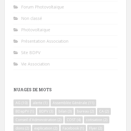
Forum Photovoltaïque
Non classé
Photovoltaïque
Présentation Association
Site BDPV
Vie Association
NUAGES DE MOTS
AG
(10)
alerte
(1)
Assemblée Générale
(11)
BDapPV
(1)
BDPV
(3)
bilan
(3)
bureau
(2)
CA
(2)
Conseil d'Administration
(2)
COST
(4)
cotisation
(2)
dons
(2)
explication
(2)
Facebook
(1)
Flyer
(2)