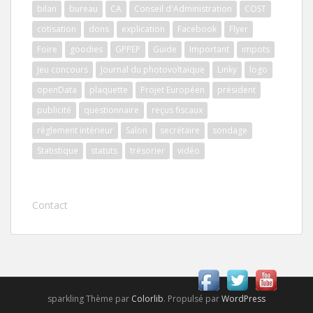
bilan
bureau
CA
Conseil d'Administration
COST
cotisation
dons
explication
Facebook
Flyer
Foire
goodies
GPPEP
Guide
Important
impots
Jeu concours
Journal du photovoltaïque
Linky
logo
openData
plaquette
Projet Européen
président
publicité
questionnaire
reçus fiscaux
règlement intérieur
Salon
secrétaire
sondage
Statistique
statuts
trésorier
vidéo
Contact
sparkling Thème par
Colorlib
. Propulsé par
WordPress