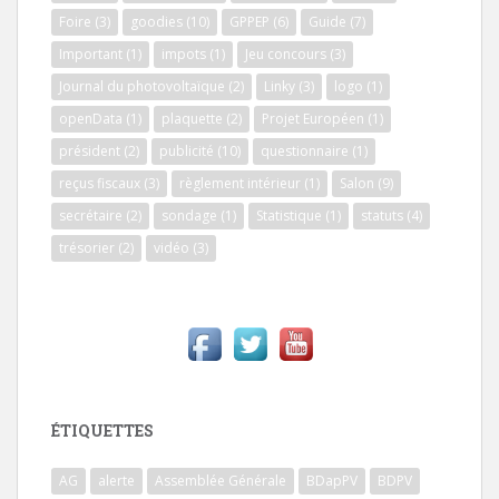
Foire
(3)
goodies
(10)
GPPEP
(6)
Guide
(7)
Important
(1)
impots
(1)
Jeu concours
(3)
Journal du photovoltaïque
(2)
Linky
(3)
logo
(1)
openData
(1)
plaquette
(2)
Projet Européen
(1)
président
(2)
publicité
(10)
questionnaire
(1)
reçus fiscaux
(3)
règlement intérieur
(1)
Salon
(9)
secrétaire
(2)
sondage
(1)
Statistique
(1)
statuts
(4)
trésorier
(2)
vidéo
(3)
ÉTIQUETTES
AG
alerte
Assemblée Générale
BDapPV
BDPV