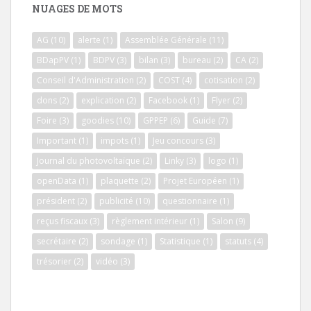
NUAGES DE MOTS
AG
(10)
alerte
(1)
Assemblée Générale
(11)
BDapPV
(1)
BDPV
(3)
bilan
(3)
bureau
(2)
CA
(2)
Conseil d'Administration
(2)
COST
(4)
cotisation
(2)
dons
(2)
explication
(2)
Facebook
(1)
Flyer
(2)
Foire
(3)
goodies
(10)
GPPEP
(6)
Guide
(7)
Important
(1)
impots
(1)
Jeu concours
(3)
Journal du photovoltaïque
(2)
Linky
(3)
logo
(1)
openData
(1)
plaquette
(2)
Projet Européen
(1)
président
(2)
publicité
(10)
questionnaire
(1)
reçus fiscaux
(3)
règlement intérieur
(1)
Salon
(9)
secrétaire
(2)
sondage
(1)
Statistique
(1)
statuts
(4)
trésorier
(2)
vidéo
(3)