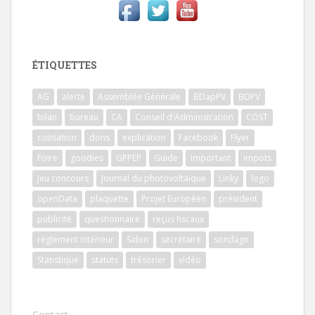
ÉTIQUETTES
AG
alerte
Assemblée Générale
BDapPV
BDPV
bilan
bureau
CA
Conseil d'Administration
COST
cotisation
dons
explication
Facebook
Flyer
Foire
goodies
GPPEP
Guide
Important
impots
Jeu concours
Journal du photovoltaïque
Linky
logo
openData
plaquette
Projet Européen
président
publicité
questionnaire
reçus fiscaux
règlement intérieur
Salon
secrétaire
sondage
Statistique
statuts
trésorier
vidéo
Contact