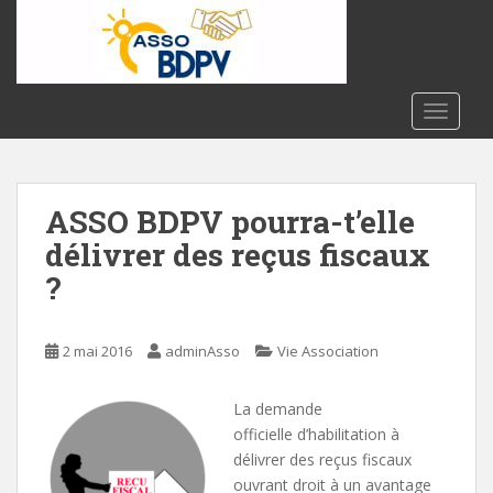
S
k
i
p
t
TOGGLE
o
m
a
ASSO BDPV pourra-t’elle
i
n
délivrer des reçus fiscaux
c
?
o
n
t
2 mai 2016
adminAsso
Vie Association
e
n
La demande
t
officielle d’habilitation à
délivrer des reçus fiscaux
ouvrant droit à un avantage