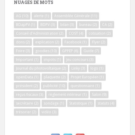
NUAGES DE MOTS
AG
(10)
alerte
(1)
Assemblée Générale
(11)
BDapPV
(1)
BDPV
(3)
bilan
(3)
bureau
(2)
CA
(2)
Conseil d'Administration
(2)
COST
(4)
cotisation
(2)
dons
(2)
explication
(2)
Facebook
(1)
Flyer
(2)
Foire
(3)
goodies
(10)
GPPEP
(6)
Guide
(7)
Important
(1)
impots
(1)
Jeu concours
(3)
Journal du photovoltaïque
(2)
Linky
(3)
logo
(1)
openData
(1)
plaquette
(2)
Projet Européen
(1)
président
(2)
publicité
(10)
questionnaire
(1)
reçus fiscaux
(3)
règlement intérieur
(1)
Salon
(9)
secrétaire
(2)
sondage
(1)
Statistique
(1)
statuts
(4)
trésorier
(2)
vidéo
(3)