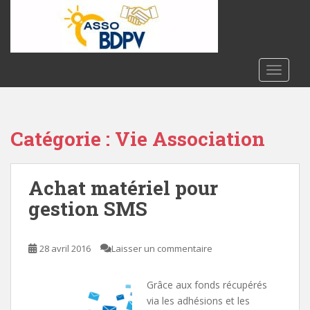
S
k
i
p
t
TOGGLE
o
m
a
Catégorie :
Vie Association
i
n
c
Achat matériel pour
o
n
gestion SMS
t
e
n
28 avril 2016
Laisser un commentaire
t
Grâce aux fonds récupérés
via les adhésions et les