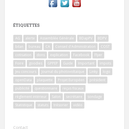
ÉTIQUETTES
AG
alerte
Assemblée Générale
BDapPV
BDPV
bilan
bureau
CA
Conseil d'Administration
COST
cotisation
dons
explication
Facebook
Flyer
Foire
goodies
GPPEP
Guide
Important
impots
Jeu concours
Journal du photovoltaïque
Linky
logo
openData
plaquette
Projet Européen
président
publicité
questionnaire
reçus fiscaux
règlement intérieur
Salon
secrétaire
sondage
Statistique
statuts
trésorier
vidéo
Contact