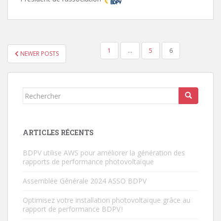
NAVIGATION
1
…
5
6
NEWER POSTS
DES
ARTICLES
Rechercher...
ARTICLES RÉCENTS
BDPV utilise AWS pour améliorer la génération des
rapports de performance photovoltaïque
Assemblée Générale 2024 ASSO BDPV
Optimisez votre installation photovoltaïque grâce au
rapport de performance BDPV !