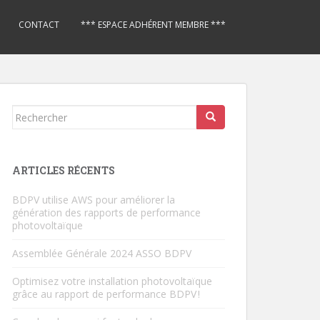
CONTACT
*** ESPACE ADHÉRENT MEMBRE ***
Rechercher...
ARTICLES RÉCENTS
BDPV utilise AWS pour améliorer la
génération des rapports de performance
photovoltaïque
Assemblée Générale 2024 ASSO BDPV
Optimisez votre installation photovoltaïque
grâce au rapport de performance BDPV !