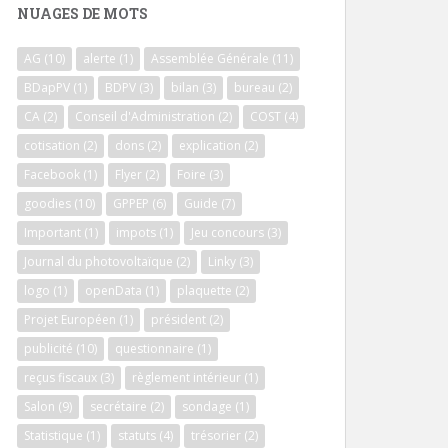
NUAGES DE MOTS
AG
(10)
alerte
(1)
Assemblée Générale
(11)
BDapPV
(1)
BDPV
(3)
bilan
(3)
bureau
(2)
CA
(2)
Conseil d'Administration
(2)
COST
(4)
cotisation
(2)
dons
(2)
explication
(2)
Facebook
(1)
Flyer
(2)
Foire
(3)
goodies
(10)
GPPEP
(6)
Guide
(7)
Important
(1)
impots
(1)
Jeu concours
(3)
Journal du photovoltaïque
(2)
Linky
(3)
logo
(1)
openData
(1)
plaquette
(2)
Projet Européen
(1)
président
(2)
publicité
(10)
questionnaire
(1)
reçus fiscaux
(3)
règlement intérieur
(1)
Salon
(9)
secrétaire
(2)
sondage
(1)
Statistique
(1)
statuts
(4)
trésorier
(2)