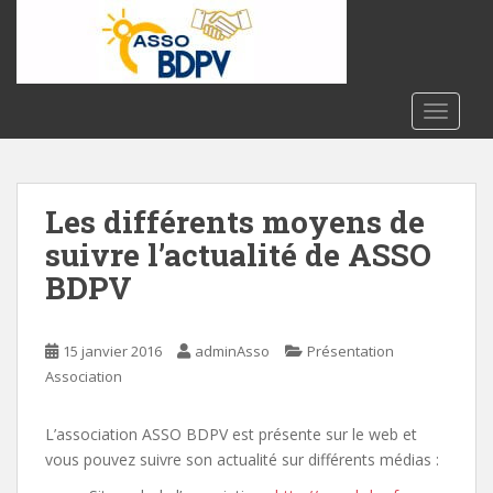
S
k
i
p
t
TOGGLE
o
m
a
Les différents moyens de
i
n
suivre l’actualité de ASSO
c
BDPV
o
n
t
15 janvier 2016
adminAsso
Présentation
e
Association
n
t
L’association ASSO BDPV est présente sur le web et
vous pouvez suivre son actualité sur différents médias :