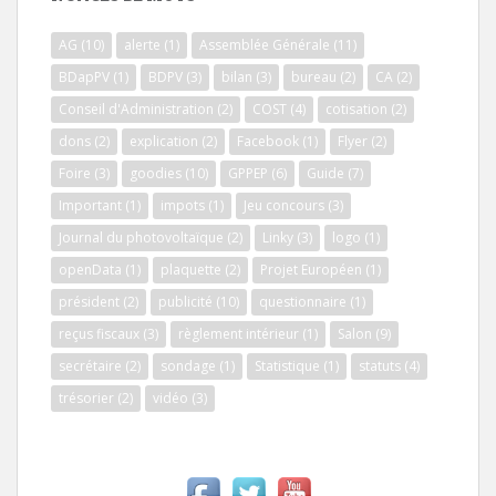
AG
(10)
alerte
(1)
Assemblée Générale
(11)
BDapPV
(1)
BDPV
(3)
bilan
(3)
bureau
(2)
CA
(2)
Conseil d'Administration
(2)
COST
(4)
cotisation
(2)
dons
(2)
explication
(2)
Facebook
(1)
Flyer
(2)
Foire
(3)
goodies
(10)
GPPEP
(6)
Guide
(7)
Important
(1)
impots
(1)
Jeu concours
(3)
Journal du photovoltaïque
(2)
Linky
(3)
logo
(1)
openData
(1)
plaquette
(2)
Projet Européen
(1)
président
(2)
publicité
(10)
questionnaire
(1)
reçus fiscaux
(3)
règlement intérieur
(1)
Salon
(9)
secrétaire
(2)
sondage
(1)
Statistique
(1)
statuts
(4)
trésorier
(2)
vidéo
(3)