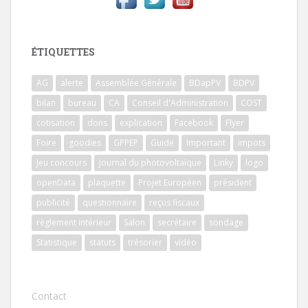
ÉTIQUETTES
AG
alerte
Assemblée Générale
BDapPV
BDPV
bilan
bureau
CA
Conseil d'Administration
COST
cotisation
dons
explication
Facebook
Flyer
Foire
goodies
GPPEP
Guide
Important
impots
Jeu concours
Journal du photovoltaïque
Linky
logo
openData
plaquette
Projet Européen
président
publicité
questionnaire
reçus fiscaux
règlement intérieur
Salon
secrétaire
sondage
Statistique
statuts
trésorier
vidéo
Contact