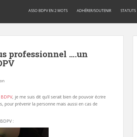
ASSO BDPV EN 2 MOTS
ADHÉRER/SOUTENIR
STATUTS
us professionnel ….un
DPV
ion
t BDPV
, je me suis dit qu’il serait bien de pouvoir écrire
es, pour prévenir la personne mais aussi en cas de
 BDPV :