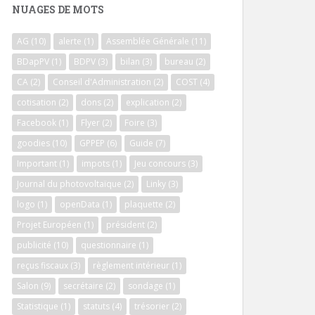
NUAGES DE MOTS
AG
(10)
alerte
(1)
Assemblée Générale
(11)
BDapPV
(1)
BDPV
(3)
bilan
(3)
bureau
(2)
CA
(2)
Conseil d'Administration
(2)
COST
(4)
cotisation
(2)
dons
(2)
explication
(2)
Facebook
(1)
Flyer
(2)
Foire
(3)
goodies
(10)
GPPEP
(6)
Guide
(7)
Important
(1)
impots
(1)
Jeu concours
(3)
Journal du photovoltaïque
(2)
Linky
(3)
logo
(1)
openData
(1)
plaquette
(2)
Projet Européen
(1)
président
(2)
publicité
(10)
questionnaire
(1)
reçus fiscaux
(3)
règlement intérieur
(1)
Salon
(9)
secrétaire
(2)
sondage
(1)
Statistique
(1)
statuts
(4)
trésorier
(2)