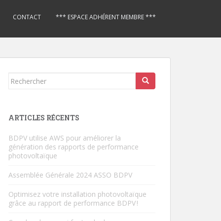
CONTACT
*** ESPACE ADHÉRENT MEMBRE ***
Rechercher...
ARTICLES RÉCENTS
BDPV utilise AWS pour améliorer la
génération des rapports de performance
photovoltaïque
Assemblée Générale 2024 ASSO BDPV
Optimisez votre installation photovoltaïque
grâce au rapport de performance BDPV !