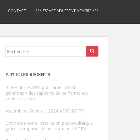
CONTACT
*** ESPACE ADHÉRENT MEMBRE ***
Rechercher...
ARTICLES RÉCENTS
BDPV utilise AWS pour améliorer la
génération des rapports de performance
photovoltaïque
Assemblée Générale 2024 ASSO BDPV
Optimisez votre installation photovoltaïque
grâce au rapport de performance BDPV !