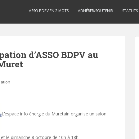
ASSO BDPV EN 2 MOTS
ADHÉRER/SOUTENIR
STATUTS
icipation d’ASSO BDPV au
 Muret
iation
L’espace info énergie du
Muretain
organise un salon
h et le dimanche 8 octobre de 10h à 18h.