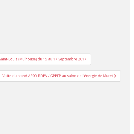
Saint-Louis (Mulhouse) du 15 au 17 Septembre 2017
Visite du stand ASSO BDPV / GPPEP au salon de l’énergie de Muret