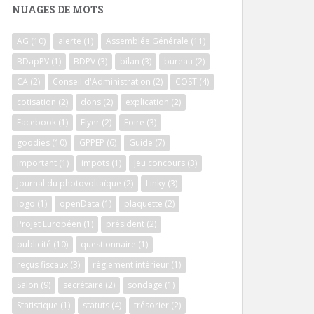
NUAGES DE MOTS
AG
(10)
alerte
(1)
Assemblée Générale
(11)
BDapPV
(1)
BDPV
(3)
bilan
(3)
bureau
(2)
CA
(2)
Conseil d'Administration
(2)
COST
(4)
cotisation
(2)
dons
(2)
explication
(2)
Facebook
(1)
Flyer
(2)
Foire
(3)
goodies
(10)
GPPEP
(6)
Guide
(7)
Important
(1)
impots
(1)
Jeu concours
(3)
Journal du photovoltaïque
(2)
Linky
(3)
logo
(1)
openData
(1)
plaquette
(2)
Projet Européen
(1)
président
(2)
publicité
(10)
questionnaire
(1)
reçus fiscaux
(3)
règlement intérieur
(1)
Salon
(9)
secrétaire
(2)
sondage
(1)
Statistique
(1)
statuts
(4)
trésorier
(2)