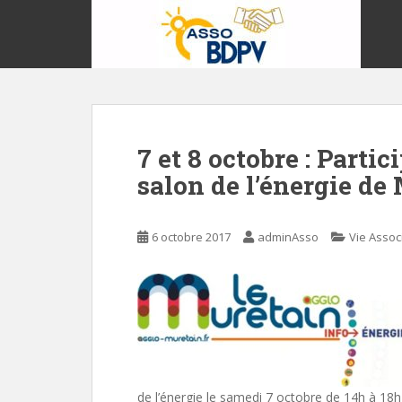
S
k
i
p
t
o
m
7 et 8 octobre : Part
a
i
salon de l’énergie de
n
c
o
6 octobre 2017
adminAsso
Vie Assoc
n
t
e
n
t
de l’énergie le samedi 7 octobre de 14h à 18