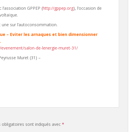
 l’association GPPEP (
http://gppep.org
), l’occasion de
voltaïque.
t une sur l’autoconsommation.
ue – Eviter les arnaques et bien dimensionner
.
g/evenement/salon-de-lenergie-muret-31/
 Peyrusse Muret (31) –
obligatoires sont indiqués avec
*