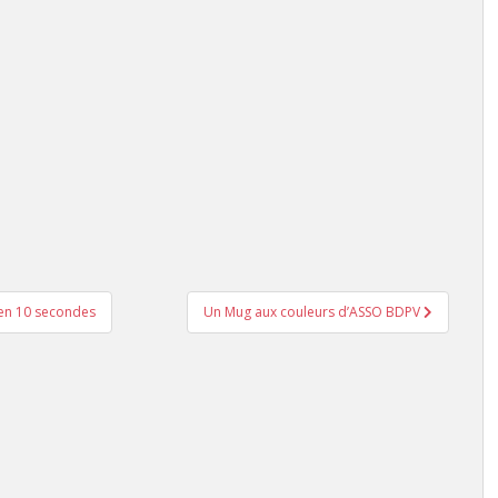
en 10 secondes
Un Mug aux couleurs d’ASSO BDPV