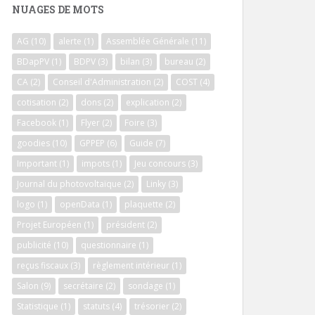
NUAGES DE MOTS
AG
(10)
alerte
(1)
Assemblée Générale
(11)
BDapPV
(1)
BDPV
(3)
bilan
(3)
bureau
(2)
CA
(2)
Conseil d'Administration
(2)
COST
(4)
cotisation
(2)
dons
(2)
explication
(2)
Facebook
(1)
Flyer
(2)
Foire
(3)
goodies
(10)
GPPEP
(6)
Guide
(7)
Important
(1)
impots
(1)
Jeu concours
(3)
Journal du photovoltaïque
(2)
Linky
(3)
logo
(1)
openData
(1)
plaquette
(2)
Projet Européen
(1)
président
(2)
publicité
(10)
questionnaire
(1)
reçus fiscaux
(3)
règlement intérieur
(1)
Salon
(9)
secrétaire
(2)
sondage
(1)
Statistique
(1)
statuts
(4)
trésorier
(2)