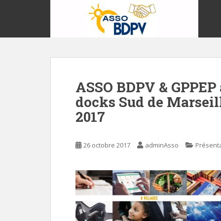
S
k
i
p
t
o
m
ASSO BDPV & GPPEP 
a
i
docks Sud de Marseil
n
2017
c
o
n
26 octobre 2017
adminAsso
Présenta
t
e
n
t