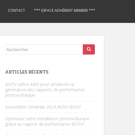
CONTACT
*** ESPACE ADHÉRENT MEMBRE ***
Rechercher...
ARTICLES RÉCENTS
BDPV utilise AWS pour améliorer la
génération des rapports de performance
photovoltaïque
Assemblée Générale 2024 ASSO BDPV
Optimisez votre installation photovoltaïque
grâce au rapport de performance BDPV !