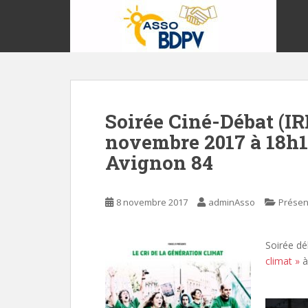
S
k
i
p
t
o
m
Soirée Ciné-Débat (I
a
i
novembre 2017 à 18h1
n
Avignon 84
c
o
n
8 novembre 2017
adminAsso
Présen
t
e
n
Soirée dé
t
climat »
à