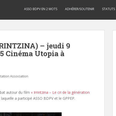
ASSO BDPV EN 2 MOTS
ADHÉRER/SOUTENIR
STATUTS
RRINTZINA) – jeudi 9
5 Cinéma Utopia à
tation Association
bat autour du film
« Irrintzina – Le cri de la génération
 laquelle a participé ASSO BDPV et le GPPEP.