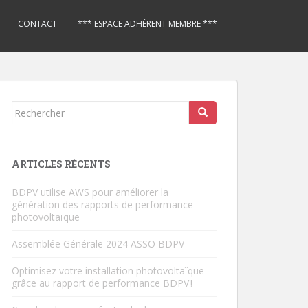
CONTACT
*** ESPACE ADHÉRENT MEMBRE ***
Rechercher...
ARTICLES RÉCENTS
BDPV utilise AWS pour améliorer la
génération des rapports de performance
photovoltaïque
Assemblée Générale 2024 ASSO BDPV
Optimisez votre installation photovoltaïque
grâce au rapport de performance BDPV !