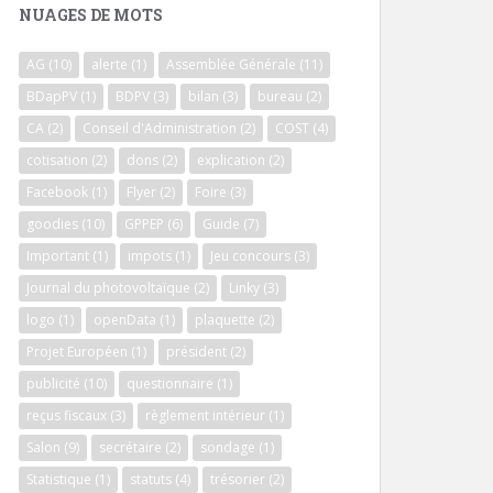
NUAGES DE MOTS
AG
(10)
alerte
(1)
Assemblée Générale
(11)
BDapPV
(1)
BDPV
(3)
bilan
(3)
bureau
(2)
CA
(2)
Conseil d'Administration
(2)
COST
(4)
cotisation
(2)
dons
(2)
explication
(2)
Facebook
(1)
Flyer
(2)
Foire
(3)
goodies
(10)
GPPEP
(6)
Guide
(7)
Important
(1)
impots
(1)
Jeu concours
(3)
Journal du photovoltaïque
(2)
Linky
(3)
logo
(1)
openData
(1)
plaquette
(2)
Projet Européen
(1)
président
(2)
publicité
(10)
questionnaire
(1)
reçus fiscaux
(3)
règlement intérieur
(1)
Salon
(9)
secrétaire
(2)
sondage
(1)
Statistique
(1)
statuts
(4)
trésorier
(2)