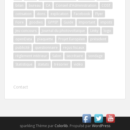
bilan
bureau
CA
Conseil d'Administration
COST
cotisation
dons
explication
Facebook
Flyer
Foire
goodies
GPPEP
Guide
Important
impots
Jeu concours
Journal du photovoltaïque
Linky
logo
openData
plaquette
Projet Européen
président
publicité
questionnaire
reçus fiscaux
règlement intérieur
Salon
secrétaire
sondage
Statistique
statuts
trésorier
vidéo
Contact
sparkling Thème par
Colorlib
. Propulsé par
WordPress