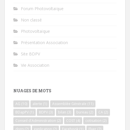
Forum Photovoltaïque
Non classé
Photovoltaïque
Présentation Association
Site BDPV
Vie Association
NUAGES DE MOTS
AG
(10)
alerte
(1)
Assemblée Générale
(11)
BDapPV
(1)
BDPV
(3)
bilan
(3)
bureau
(2)
CA
(2)
Conseil d'Administration
(2)
COST
(4)
cotisation
(2)
dons
(2)
explication
(2)
Facebook
(1)
Flyer
(2)