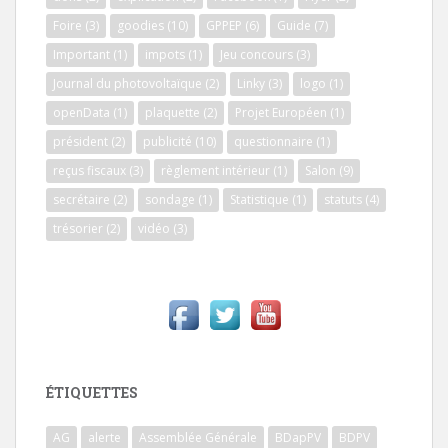
Foire
(3)
goodies
(10)
GPPEP
(6)
Guide
(7)
Important
(1)
impots
(1)
Jeu concours
(3)
Journal du photovoltaïque
(2)
Linky
(3)
logo
(1)
openData
(1)
plaquette
(2)
Projet Européen
(1)
président
(2)
publicité
(10)
questionnaire
(1)
reçus fiscaux
(3)
règlement intérieur
(1)
Salon
(9)
secrétaire
(2)
sondage
(1)
Statistique
(1)
statuts
(4)
trésorier
(2)
vidéo
(3)
ÉTIQUETTES
AG
alerte
Assemblée Générale
BDapPV
BDPV