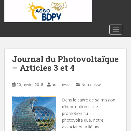
S
k
i
p
t
TOGGLE
o
m
a
Journal du Photovoltaïque
i
n
– Articles 3 et 4
c
o
n
20 janvier 2018
adminAsso
Non classé
t
e
Dans le cadre de sa mission
n
d’information et de
t
promotion du
photovoltaïque, notre
association a lié une