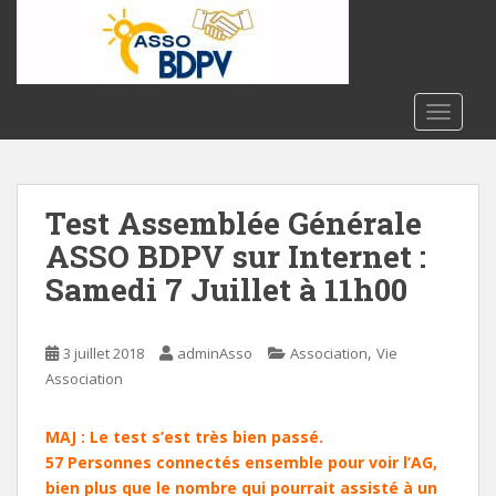
S
k
i
p
t
TOGGLE
o
m
a
Test Assemblée Générale
i
n
ASSO BDPV sur Internet :
c
Samedi 7 Juillet à 11h00
o
n
t
,
3 juillet 2018
adminAsso
Association
Vie
e
Association
n
t
MAJ : Le test s’est très bien passé.
57 Personnes connectés ensemble pour voir l’AG,
bien plus que le nombre qui pourrait assisté à un