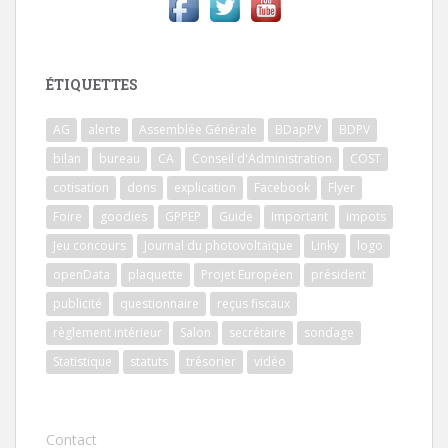
ÉTIQUETTES
AG
alerte
Assemblée Générale
BDapPV
BDPV
bilan
bureau
CA
Conseil d'Administration
COST
cotisation
dons
explication
Facebook
Flyer
Foire
goodies
GPPEP
Guide
Important
impots
Jeu concours
Journal du photovoltaïque
Linky
logo
openData
plaquette
Projet Européen
président
publicité
questionnaire
reçus fiscaux
règlement intérieur
Salon
secrétaire
sondage
Statistique
statuts
trésorier
vidéo
Contact