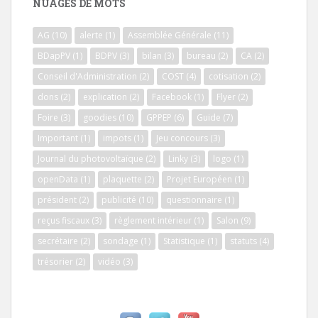
NUAGES DE MOTS
AG
(10)
alerte
(1)
Assemblée Générale
(11)
BDapPV
(1)
BDPV
(3)
bilan
(3)
bureau
(2)
CA
(2)
Conseil d'Administration
(2)
COST
(4)
cotisation
(2)
dons
(2)
explication
(2)
Facebook
(1)
Flyer
(2)
Foire
(3)
goodies
(10)
GPPEP
(6)
Guide
(7)
Important
(1)
impots
(1)
Jeu concours
(3)
Journal du photovoltaïque
(2)
Linky
(3)
logo
(1)
openData
(1)
plaquette
(2)
Projet Européen
(1)
président
(2)
publicité
(10)
questionnaire
(1)
reçus fiscaux
(3)
règlement intérieur
(1)
Salon
(9)
secrétaire
(2)
sondage
(1)
Statistique
(1)
statuts
(4)
trésorier
(2)
vidéo
(3)