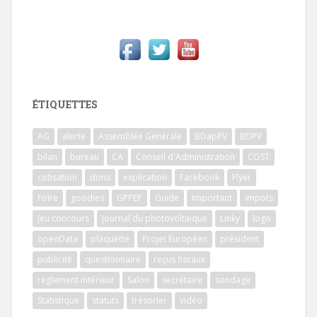
ÉTIQUETTES
AG
alerte
Assemblée Générale
BDapPV
BDPV
bilan
bureau
CA
Conseil d'Administration
COST
cotisation
dons
explication
Facebook
Flyer
Foire
goodies
GPPEP
Guide
Important
impots
Jeu concours
Journal du photovoltaïque
Linky
logo
openData
plaquette
Projet Européen
président
publicité
questionnaire
reçus fiscaux
règlement intérieur
Salon
secrétaire
sondage
Statistique
statuts
trésorier
vidéo