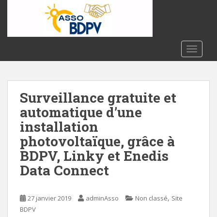
S
k
i
p
t
TOGGLE
o
m
a
Surveillance gratuite et
i
n
automatique d’une
c
installation
o
photovoltaïque, grâce à
n
t
BDPV, Linky et Enedis
e
Data Connect
n
t
,
27 janvier 2019
adminAsso
Non classé
Site
BDPV