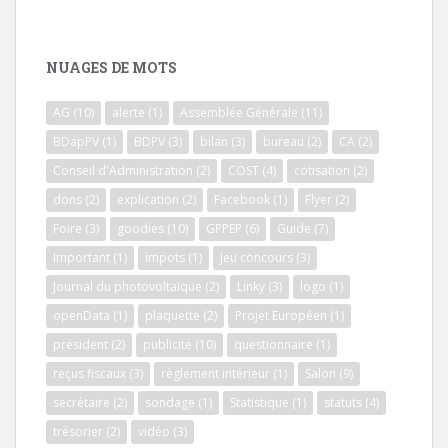
NUAGES DE MOTS
AG
(10)
alerte
(1)
Assemblée Générale
(11)
BDapPV
(1)
BDPV
(3)
bilan
(3)
bureau
(2)
CA
(2)
Conseil d'Administration
(2)
COST
(4)
cotisation
(2)
dons
(2)
explication
(2)
Facebook
(1)
Flyer
(2)
Foire
(3)
goodies
(10)
GPPEP
(6)
Guide
(7)
Important
(1)
impots
(1)
Jeu concours
(3)
Journal du photovoltaïque
(2)
Linky
(3)
logo
(1)
openData
(1)
plaquette
(2)
Projet Européen
(1)
président
(2)
publicité
(10)
questionnaire
(1)
reçus fiscaux
(3)
règlement intérieur
(1)
Salon
(9)
secrétaire
(2)
sondage
(1)
Statistique
(1)
statuts
(4)
trésorier
(2)
vidéo
(3)