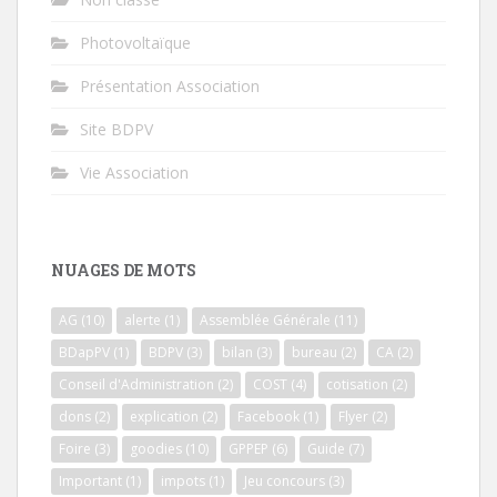
Photovoltaïque
Présentation Association
Site BDPV
Vie Association
NUAGES DE MOTS
AG
(10)
alerte
(1)
Assemblée Générale
(11)
BDapPV
(1)
BDPV
(3)
bilan
(3)
bureau
(2)
CA
(2)
Conseil d'Administration
(2)
COST
(4)
cotisation
(2)
dons
(2)
explication
(2)
Facebook
(1)
Flyer
(2)
Foire
(3)
goodies
(10)
GPPEP
(6)
Guide
(7)
Important
(1)
impots
(1)
Jeu concours
(3)