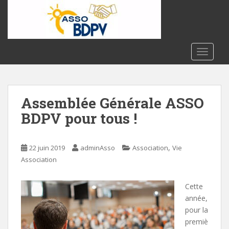
S
k
i
p
t
TOGGLE
o
m
a
Assemblée Générale ASSO
i
n
BDPV pour tous !
c
o
n
,
22 juin 2019
adminAsso
Association
Vie
t
Association
e
n
Cette
t
année,
pour la
premiè