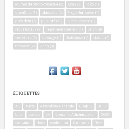
Journal du photovoltaïque
(2)
Linky
(3)
logo
(1)
openData
(1)
plaquette
(2)
Projet Européen
(1)
président
(2)
publicité
(10)
questionnaire
(1)
reçus fiscaux
(3)
règlement intérieur
(1)
Salon
(9)
secrétaire
(2)
sondage
(1)
Statistique
(1)
statuts
(4)
trésorier
(2)
vidéo
(3)
ÉTIQUETTES
AG
alerte
Assemblée Générale
BDapPV
BDPV
bilan
bureau
CA
Conseil d'Administration
COST
cotisation
dons
explication
Facebook
Flyer