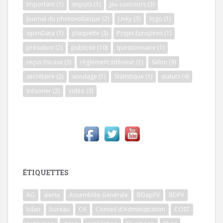
Important
(1)
impots
(1)
Jeu concours
(3)
Journal du photovoltaïque
(2)
Linky
(3)
logo
(1)
openData
(1)
plaquette
(2)
Projet Européen
(1)
président
(2)
publicité
(10)
questionnaire
(1)
reçus fiscaux
(3)
règlement intérieur
(1)
Salon
(9)
secrétaire
(2)
sondage
(1)
Statistique
(1)
statuts
(4)
trésorier
(2)
vidéo
(3)
ÉTIQUETTES
AG
alerte
Assemblée Générale
BDapPV
BDPV
bilan
bureau
CA
Conseil d'Administration
COST