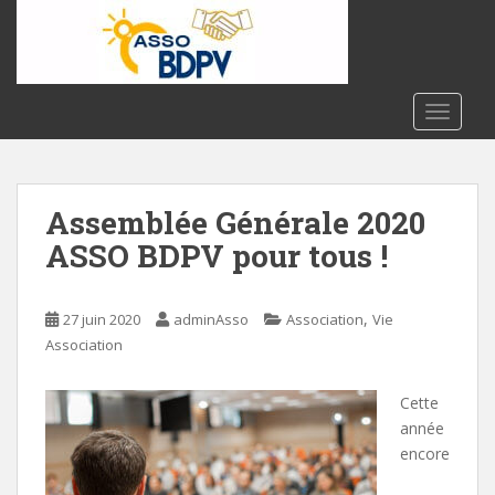
S
k
i
p
t
TOGGLE
o
m
a
Assemblée Générale 2020
i
n
ASSO BDPV pour tous !
c
o
n
,
27 juin 2020
adminAsso
Association
Vie
t
Association
e
n
Cette
t
année
encore