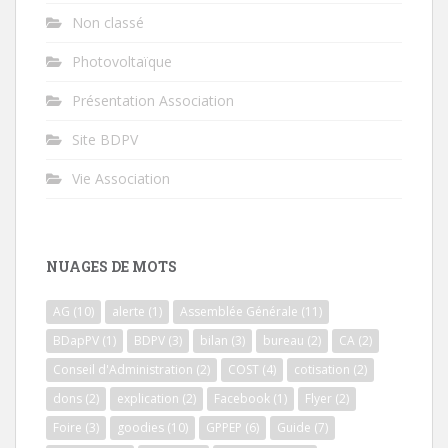
Non classé
Photovoltaïque
Présentation Association
Site BDPV
Vie Association
NUAGES DE MOTS
AG
(10)
alerte
(1)
Assemblée Générale
(11)
BDapPV
(1)
BDPV
(3)
bilan
(3)
bureau
(2)
CA
(2)
Conseil d'Administration
(2)
COST
(4)
cotisation
(2)
dons
(2)
explication
(2)
Facebook
(1)
Flyer
(2)
Foire
(3)
goodies
(10)
GPPEP
(6)
Guide
(7)