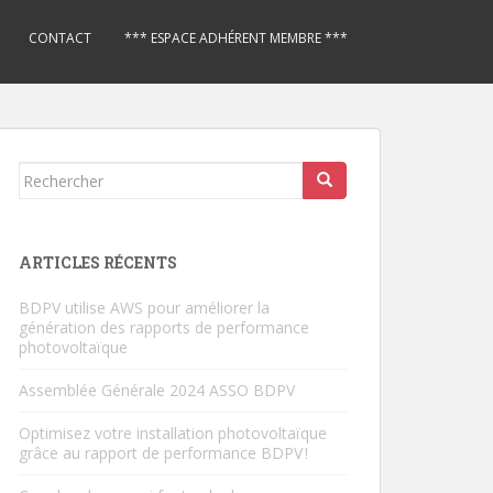
CONTACT
*** ESPACE ADHÉRENT MEMBRE ***
Rechercher...
ARTICLES RÉCENTS
BDPV utilise AWS pour améliorer la
génération des rapports de performance
photovoltaïque
Assemblée Générale 2024 ASSO BDPV
Optimisez votre installation photovoltaïque
grâce au rapport de performance BDPV !