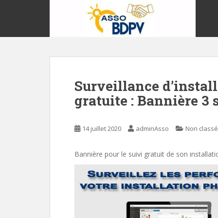
S
k
i
p
t
o
m
Surveillance d’instal
a
i
gratuite : Bannière 3 
n
c
o
14 juillet 2020
adminAsso
Non classé
n
t
Bannière pour le suivi gratuit de son installa
e
n
t