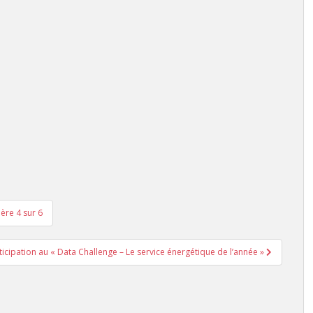
ière 4 sur 6
ticipation au « Data Challenge – Le service énergétique de l’année »