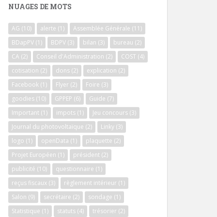
NUAGES DE MOTS
AG
(10)
alerte
(1)
Assemblée Générale
(11)
BDapPV
(1)
BDPV
(3)
bilan
(3)
bureau
(2)
CA
(2)
Conseil d'Administration
(2)
COST
(4)
cotisation
(2)
dons
(2)
explication
(2)
Facebook
(1)
Flyer
(2)
Foire
(3)
goodies
(10)
GPPEP
(6)
Guide
(7)
Important
(1)
impots
(1)
Jeu concours
(3)
Journal du photovoltaïque
(2)
Linky
(3)
logo
(1)
openData
(1)
plaquette
(2)
Projet Européen
(1)
président
(2)
publicité
(10)
questionnaire
(1)
reçus fiscaux
(3)
règlement intérieur
(1)
Salon
(9)
secrétaire
(2)
sondage
(1)
Statistique
(1)
statuts
(4)
trésorier
(2)