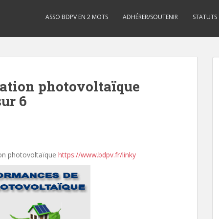
ASSO BDPV EN 2 MOTS
ADHÉRER/SOUTENIR
STATUTS
lation photovoltaïque
sur 6
tion photovoltaïque
https://www.bdpv.fr/linky