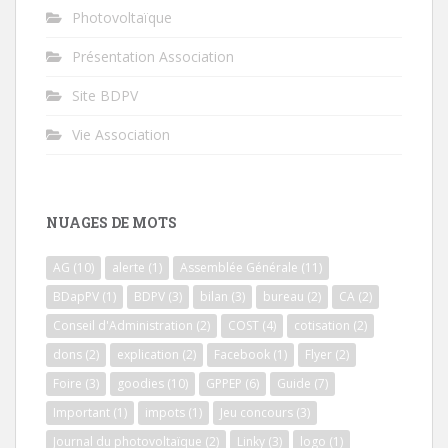
Photovoltaïque
Présentation Association
Site BDPV
Vie Association
NUAGES DE MOTS
AG
(10)
alerte
(1)
Assemblée Générale
(11)
BDapPV
(1)
BDPV
(3)
bilan
(3)
bureau
(2)
CA
(2)
Conseil d'Administration
(2)
COST
(4)
cotisation
(2)
dons
(2)
explication
(2)
Facebook
(1)
Flyer
(2)
Foire
(3)
goodies
(10)
GPPEP
(6)
Guide
(7)
Important
(1)
impots
(1)
Jeu concours
(3)
Journal du photovoltaïque
(2)
Linky
(3)
logo
(1)