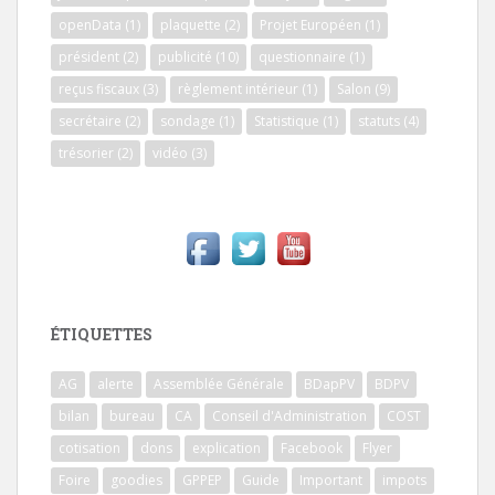
openData
(1)
plaquette
(2)
Projet Européen
(1)
président
(2)
publicité
(10)
questionnaire
(1)
reçus fiscaux
(3)
règlement intérieur
(1)
Salon
(9)
secrétaire
(2)
sondage
(1)
Statistique
(1)
statuts
(4)
trésorier
(2)
vidéo
(3)
ÉTIQUETTES
AG
alerte
Assemblée Générale
BDapPV
BDPV
bilan
bureau
CA
Conseil d'Administration
COST
cotisation
dons
explication
Facebook
Flyer
Foire
goodies
GPPEP
Guide
Important
impots