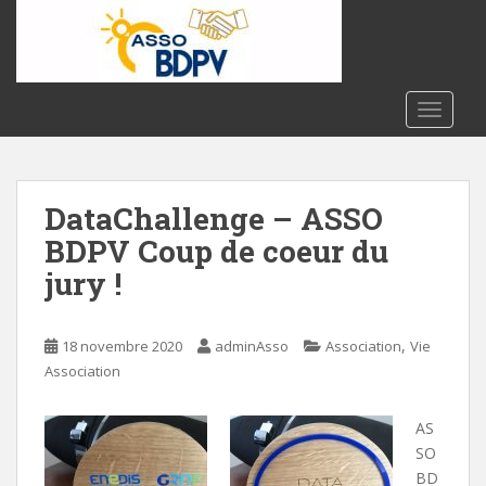
S
k
i
p
t
TOGGLE
o
m
a
DataChallenge – ASSO
i
n
BDPV Coup de coeur du
c
jury !
o
n
t
,
18 novembre 2020
adminAsso
Association
Vie
e
Association
n
t
AS
SO
BD