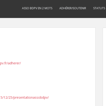
ASSO BDPV EN 2 MOTS
ADHÉRER/SOUTENIR
STATUTS
pv.fr/adherer/
015/12/25/presentationassobdpv/