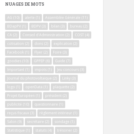
NUAGES DE MOTS
AG
(10)
alerte
(1)
Assemblée Générale
(11)
BDapPV
(1)
BDPV
(3)
bilan
(3)
bureau
(2)
CA
(2)
Conseil d'Administration
(2)
COST
(4)
cotisation
(2)
dons
(2)
explication
(2)
Facebook
(1)
Flyer
(2)
Foire
(3)
goodies
(10)
GPPEP
(6)
Guide
(7)
Important
(1)
impots
(1)
Jeu concours
(3)
Journal du photovoltaïque
(2)
Linky
(3)
logo
(1)
openData
(1)
plaquette
(2)
Projet Européen
(1)
président
(2)
publicité
(10)
questionnaire
(1)
reçus fiscaux
(3)
règlement intérieur
(1)
Salon
(9)
secrétaire
(2)
sondage
(1)
Statistique
(1)
statuts
(4)
trésorier
(2)