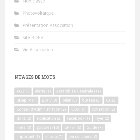
Non classé
Photovoltaïque
Présentation Association
Site BDPV
Vie Association
NUAGES DE MOTS
AG
(10)
alerte
(1)
Assemblée Générale
(11)
BDapPV
(1)
BDPV
(3)
bilan
(3)
bureau
(2)
CA
(2)
Conseil d'Administration
(2)
COST
(4)
cotisation
(2)
dons
(2)
explication
(2)
Facebook
(1)
Flyer
(2)
Foire
(3)
goodies
(10)
GPPEP
(6)
Guide
(7)
Important
(1)
impots
(1)
Jeu concours
(3)