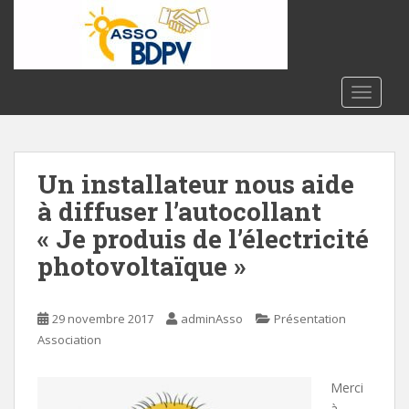
S
k
i
p
t
TOGGLE
o
m
a
Un installateur nous aide
i
n
à diffuser l’autocollant
c
« Je produis de l’électricité
o
photovoltaïque »
n
t
e
29 novembre 2017
adminAsso
Présentation
n
Association
t
Merci
à