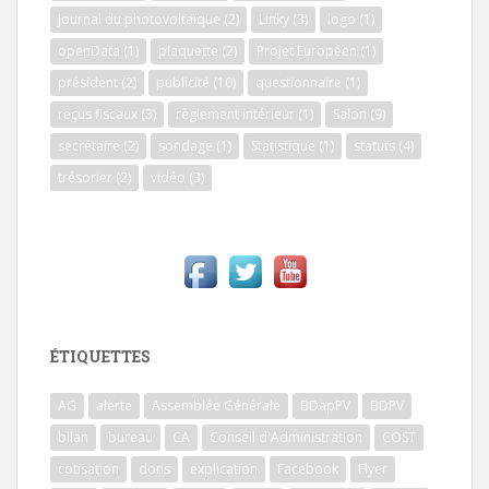
Journal du photovoltaïque
(2)
Linky
(3)
logo
(1)
openData
(1)
plaquette
(2)
Projet Européen
(1)
président
(2)
publicité
(10)
questionnaire
(1)
reçus fiscaux
(3)
règlement intérieur
(1)
Salon
(9)
secrétaire
(2)
sondage
(1)
Statistique
(1)
statuts
(4)
trésorier
(2)
vidéo
(3)
ÉTIQUETTES
AG
alerte
Assemblée Générale
BDapPV
BDPV
bilan
bureau
CA
Conseil d'Administration
COST
cotisation
dons
explication
Facebook
Flyer