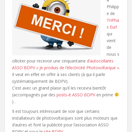
Philipp
e de
TriPha
s Eurl
qui
vient
de
nous s
olliciter pour recevoir une cinquantaine
d’autocollants
ASSO BDPV « Je produis de l’électricité Photovoltaïque ».
Il veut en effet en offrir à ses clients (à qui il parle
systématiquement de BDPV).
C’est avec un grand plaisir qu’il les recevra bientôt
(accompagnés par des
posts-it ASSO BDPV
en prime
) .
Il est toujours intéressant de voir que certains
installateurs de photovoltaïques sont plus moteurs que
d’autres et font la publicité pour l’association ASSO
BDPV et pour le
site BDPV
.