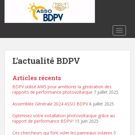
S
k
i
p
t
TOGGLE
o
m
a
L’actualité BDPV
i
n
c
Articles récents
o
n
BDPV utilise AWS pour améliorer la génération des
rapports de performance photovoltaïque
7 juillet 2025
t
e
Assemblée Générale 2024 ASSO BDPV
6 juillet 2025
n
t
Optimisez votre installation photovoltaïque grâce au
rapport de performance BDPV !
15 juin 2025
Ces chercheurs qui font voler les panneaux solaires
5