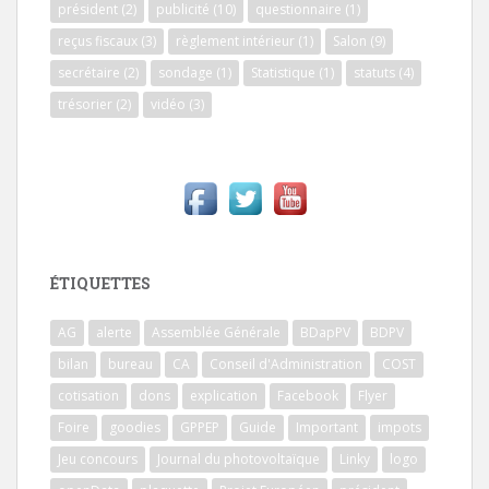
président
(2)
publicité
(10)
questionnaire
(1)
reçus fiscaux
(3)
règlement intérieur
(1)
Salon
(9)
secrétaire
(2)
sondage
(1)
Statistique
(1)
statuts
(4)
trésorier
(2)
vidéo
(3)
ÉTIQUETTES
AG
alerte
Assemblée Générale
BDapPV
BDPV
bilan
bureau
CA
Conseil d'Administration
COST
cotisation
dons
explication
Facebook
Flyer
Foire
goodies
GPPEP
Guide
Important
impots
Jeu concours
Journal du photovoltaïque
Linky
logo