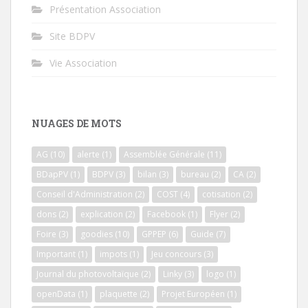
Présentation Association
Site BDPV
Vie Association
NUAGES DE MOTS
AG
(10)
alerte
(1)
Assemblée Générale
(11)
BDapPV
(1)
BDPV
(3)
bilan
(3)
bureau
(2)
CA
(2)
Conseil d'Administration
(2)
COST
(4)
cotisation
(2)
dons
(2)
explication
(2)
Facebook
(1)
Flyer
(2)
Foire
(3)
goodies
(10)
GPPEP
(6)
Guide
(7)
Important
(1)
impots
(1)
Jeu concours
(3)
Journal du photovoltaïque
(2)
Linky
(3)
logo
(1)
openData
(1)
plaquette
(2)
Projet Européen
(1)